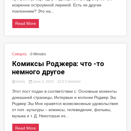
Ever–
искренне остроумной лирикой. Есть ли другие
#38:
поклонники? Это на...
Осенний
человек
Read More
Category
-0 Minutes
Комиксы Роджера: что -то
немного другое
on
ilumo
June 3, 2023
0 Comment
Комиксы
Этот пост подан в соответствии с: Основные моменты
Роджера:
домашней страницы, Интервью и колонки Роджер Эш
что
-то
Роджер Эш Мне нравятся всевозможные удовольствия
немного
от поп -культуры – комиксы, телевидение, фильмы,
другое
музыка и т. Д. Некоторые из...
Read More