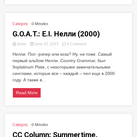
Category
-0 Minutes
G.O.A.T.: E.I. Нелли (2000)
on
ilumo
June 22, 2023
0 Comment
G.O.A.T.:
Нелли. Поп -рэпер или коза? Ну, ни тоже. Самый
E.I.
первый альбом Нелли, Country Grammar, был
Нелли
(2000)
9xplatinum Plate, с некоторыми замечательными
синглами, которые все – каждый – пел еще в 2000
году. А также в...
Read More
Category
-0 Minutes
CC Column: Summertime,