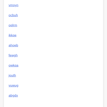
vmsyn
ocbuh
oqlrm
ikkqe
ahoeb
fewgh
owkqa
jouth
vuwug
abgdx