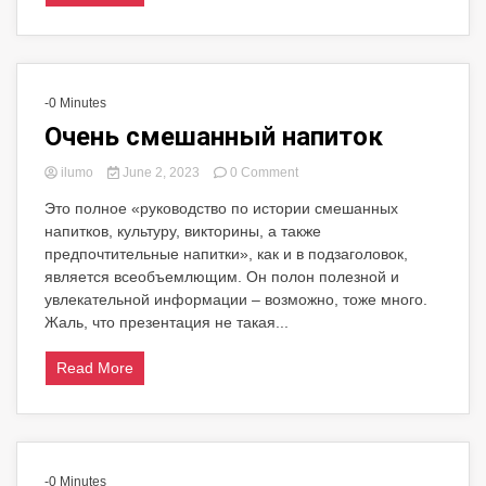
-0 Minutes
Очень смешанный напиток
on
ilumo
June 2, 2023
0 Comment
Очень
Это полное «руководство по истории смешанных
смешанный
напитков, культуру, викторины, а также
напиток
предпочтительные напитки», как и в подзаголовок,
является всеобъемлющим. Он полон полезной и
увлекательной информации – возможно, тоже много.
Жаль, что презентация не такая...
Read More
-0 Minutes