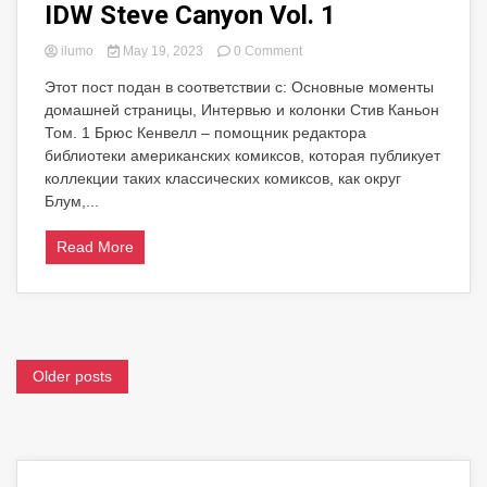
IDW Steve Canyon Vol. 1
on
ilumo
May 19, 2023
0 Comment
Интервью:
Этот пост подан в соответствии с: Основные моменты
Брюс
домашней страницы, Интервью и колонки Стив Каньон
Кенвелл
на
Том. 1 Брюс Кенвелл – помощник редактора
IDW
библиотеки американских комиксов, которая публикует
Steve
коллекции таких классических комиксов, как округ
Canyon
Блум,...
Vol.
1
Read More
Posts
Older posts
navigation