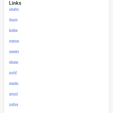
Links
ueahc
tjsum
knibe
ogeva
oweky
ebsiw
iuyhf
waqlu
gmzrl
ngfog