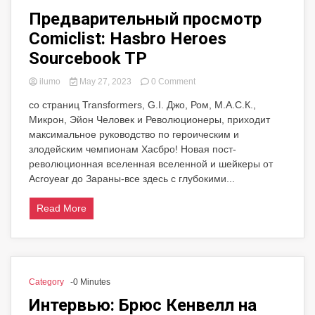
Предварительный просмотр
Comiclist: Hasbro Heroes
Sourcebook TP
on
ilumo
May 27, 2023
0 Comment
Предварительный
со страниц Transformers, G.I. Джо, Ром, М.А.С.К.,
просмотр
Микрон, Эйон Человек и Революционеры, приходит
Comiclist:
Hasbro
максимальное руководство по героическим и
Heroes
злодейским чемпионам Хасбро! Новая пост-
Sourcebook
революционная вселенная вселенной и шейкеры от
TP
Acroyear до Зараны-все здесь с глубокими...
Read More
Category
-0 Minutes
Интервью: Брюс Кенвелл на