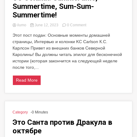
Summertime, Sum-Sum-
Summertime!
on
ilumo
June 12, 2023
0 Comment
CC
Этот пост подан: Основные моменты домашней
Column:
страницы, Интервью и колонки KC Carlson К.С.
Summertime,
Summertime,
Карлсон Привет из внешних банков Северной
Sum-
Каролины! Вы должны читать эпилог для бесконечной
Sum-
истории (которая закончится на следующей неделе
Summertime!
после того,...
Read More
Category
-0 Minutes
Это Санта против Дракула в
октябре