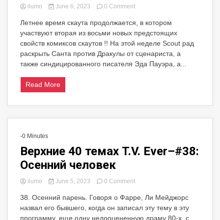
on
ilumo
June 6, 2023
0 Comment
Это
Летнее время скаута продолжается, в котором
Санта
участвуют вторая из восьми новых предстоящих
против
Дракула
свойств комиксов скаутов !! На этой неделе Scout рад
в
раскрыть Санта против Дракулы от сценариста, а
октябре
также синдицированного писателя Эда Пауэра, а...
Read More
-0 Minutes
Верхние 40 темах T.V. Ever–#38:
Осенний человек
on
ilumo
June 5, 2023
0 Comment
Верхние
38. Осенний парень. Говоря о Фарре, Ли Мейджорс
40
назвал его бывшего, когда он записал эту тему в эту
темах
T.V.
программу, еще одну недооцененную драму 80-х, с