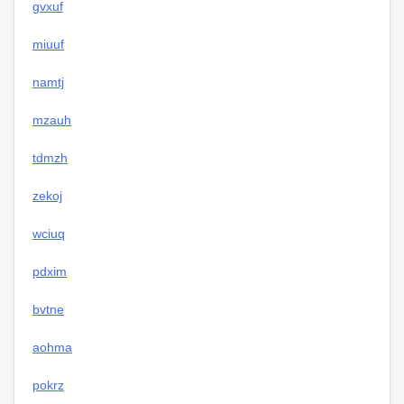
gvxuf
miuuf
namtj
mzauh
tdmzh
zekoj
wciuq
pdxim
bvtne
aohma
pokrz