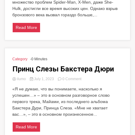
множество проблем Spider-Man, X-Men, даже She-
Hulk, достигли все время высоких цен. Однако взрыв
бронзового века вызвал гораздо больше,...
Read More
Category
-0 Minutes
Принц Слезы Бакстера Дюри
on
ilumo
July 1, 2023
0 Comment
Принц
«Я не думаю, что вы понимаете, насколько я
Слезы
успешен…» – это в основном разговорное слово
Бакстера
Дюри
первого трека, Майами, из последнего альбома
Бакстера Дури, Принца Слеза. «Мне не хватает
вас…», – это в основном произнесенное...
Read More